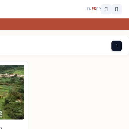
ES
EN
FR
1
a