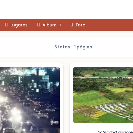
Lugares
Album
Foro
6 fotos - 1 página
Actividad agrícol