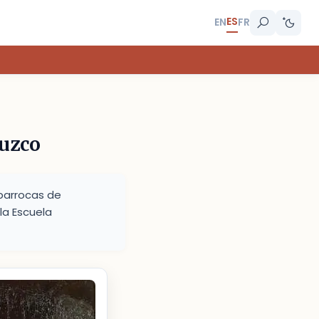
ES
EN
FR
Cuzco
 barrocas de
la Escuela