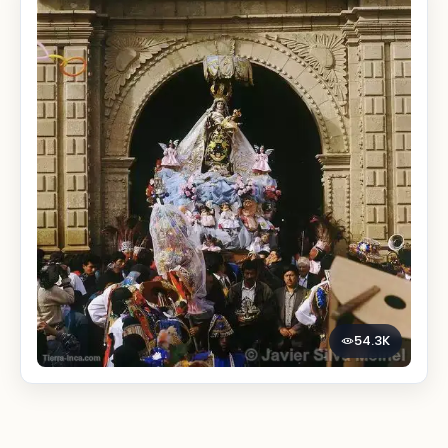
54.3K