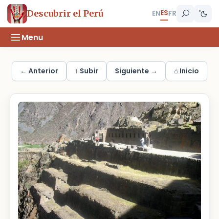
ES
Descubrir el Perú
EN
FR
Menu
← Anterior
↑ Subir
Siguiente →
⌂ Inicio