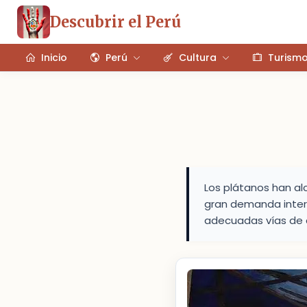
Descubrir el Perú
Inicio
Perú
Cultura
Turism
Los plátanos han al
gran demanda intern
adecuadas vías de c