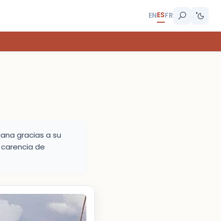
ES
EN
FR
uana gracias a su
a carencia de