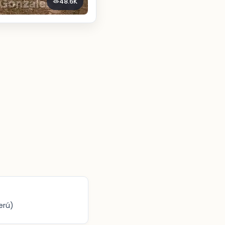
48.6K
erú)