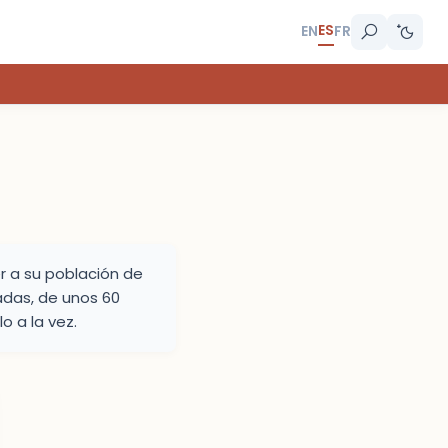
ES
EN
FR
r a su población de
adas, de unos 60
 a la vez.