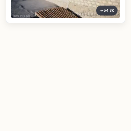
54.3K