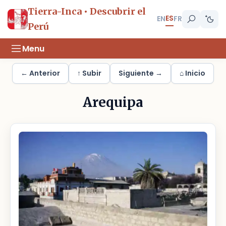
Tierra-Inca • Descubrir el
ES
EN
FR
Perú
Menu
← Anterior
↑ Subir
Siguiente →
⌂ Inicio
Arequipa