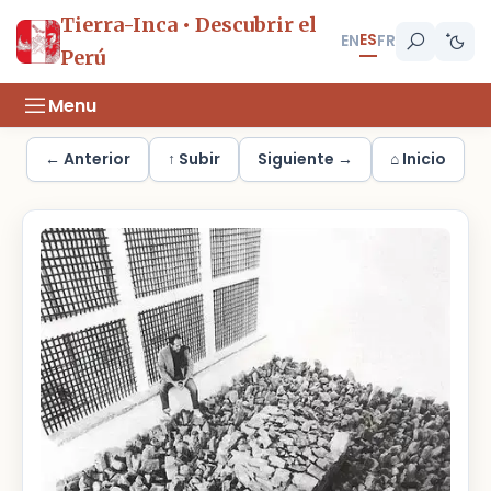
Tierra-Inca • Descubrir el
ES
EN
FR
Perú
Menu
← Anterior
↑ Subir
Siguiente →
⌂ Inicio