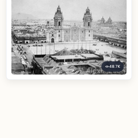
48.7K