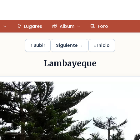
o
Lugares
Album
Foro
↑ Subir
Siguiente →
⌂ Inicio
Lambayeque