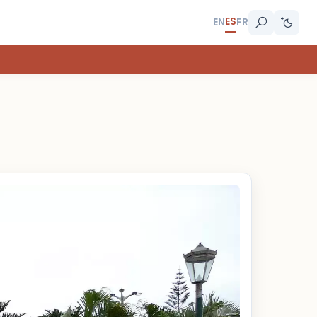
ES
EN
FR