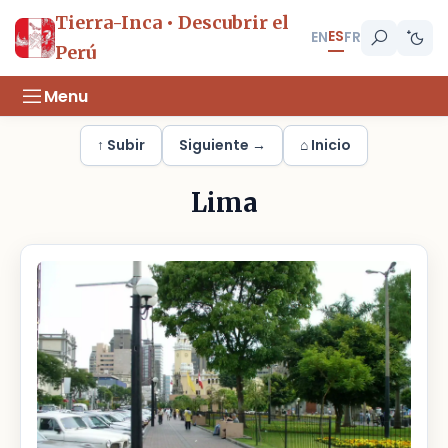
Tierra-Inca • Descubrir el
ES
EN
FR
Perú
Menu
↑ Subir
Siguiente →
⌂ Inicio
Lima