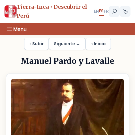
Tierra-Inca • Descubrir el
ES
EN
FR
Perú
Menu
↑ Subir
Siguiente →
⌂ Inicio
Manuel Pardo y Lavalle