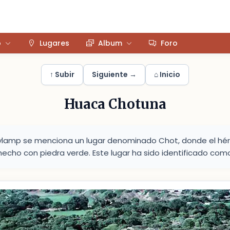
o
Lugares
Album
Foro
↑ Subir
Siguiente →
⌂ Inicio
Huaca Chotuna
aylamp se menciona un lugar denominado Chot, donde el hér
 hecho con piedra verde. Este lugar ha sido identificado co