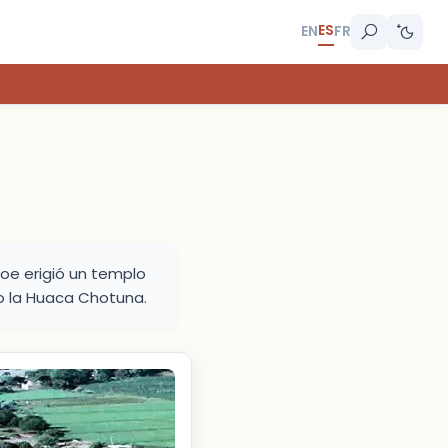
ES
EN
FR
oe erigió un templo
mo la Huaca Chotuna.