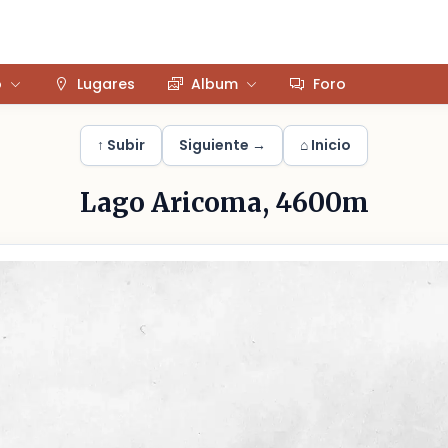
o
Lugares
Album
Foro
↑ Subir
Siguiente →
⌂ Inicio
Lago Aricoma, 4600m