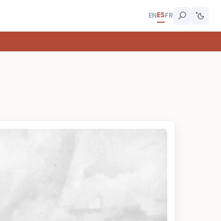
ES
EN
FR