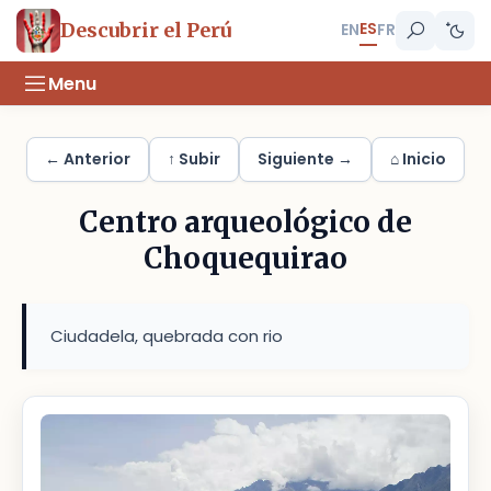
ES
Descubrir el Perú
EN
FR
Menu
← Anterior
↑ Subir
Siguiente →
⌂ Inicio
Centro arqueológico de
Choquequirao
Ciudadela, quebrada con rio