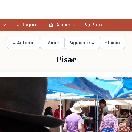
o
Lugares
Album
Foro
← Anterior
↑ Subir
Siguiente →
⌂ Inicio
Pisac