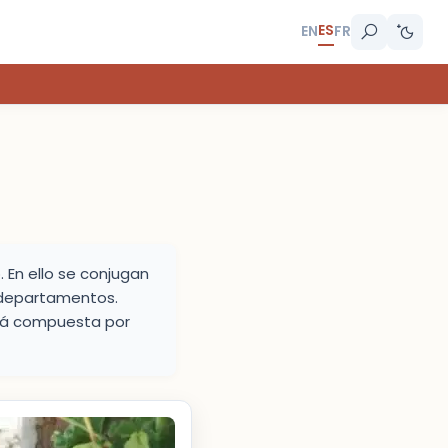
ES
EN
FR
 En ello se conjugan
s departamentos.
stá compuesta por