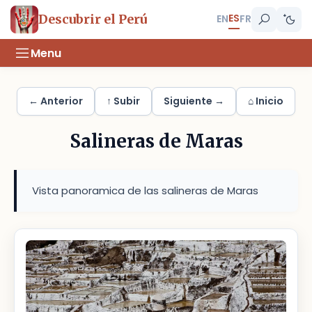
ES
Descubrir el Perú
EN
FR
Menu
← Anterior
↑ Subir
Siguiente →
⌂ Inicio
Salineras de Maras
Vista panoramica de las salineras de Maras