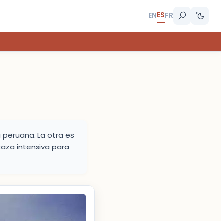
ES
EN
FR
 peruana. La otra es
caza intensiva para