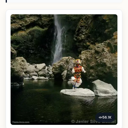
56.1K