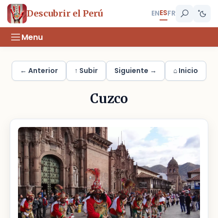
ES
Descubrir el Perú
EN
FR
Menu
← Anterior
↑ Subir
Siguiente →
⌂ Inicio
Cuzco