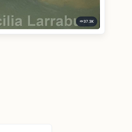
37.3K