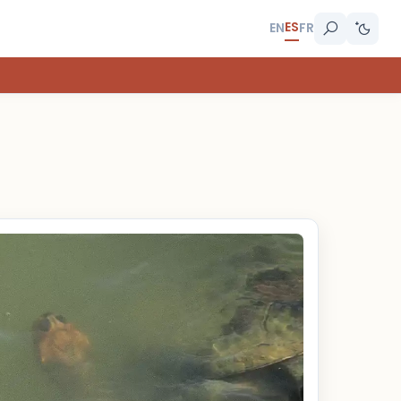
ES
EN
FR