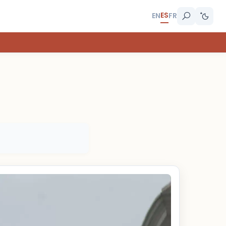
ES
EN
FR