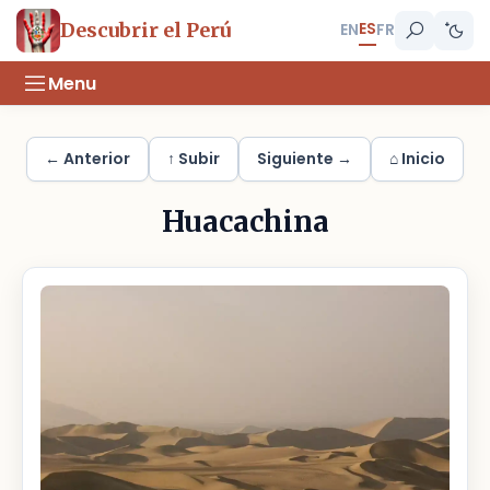
ES
Descubrir el Perú
EN
FR
Menu
← Anterior
↑ Subir
Siguiente →
⌂ Inicio
Huacachina