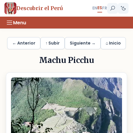
ES
Descubrir el Perú
EN
FR
Menu
← Anterior
↑ Subir
Siguiente →
⌂ Inicio
Machu Picchu