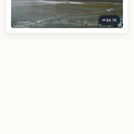
34.7K