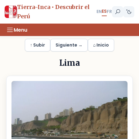
Tierra-Inca • Descubrir el
ES
EN
FR
Perú
Menu
↑ Subir
Siguiente →
⌂ Inicio
Lima