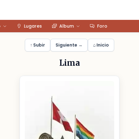
o
Lugares
Album
Foro
↑ Subir
Siguiente →
⌂ Inicio
Lima