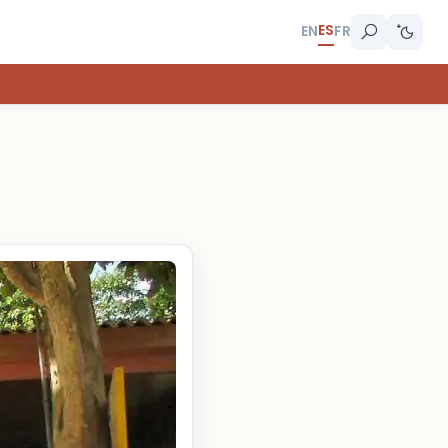
ES
EN
FR