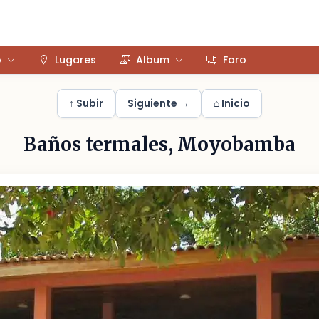
o
Lugares
Album
Foro
↑ Subir
Siguiente →
⌂ Inicio
Baños termales, Moyobamba