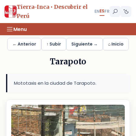
Tierra-Inca • Descubrir el
ES
EN
FR
Perú
Menu
← Anterior
↑ Subir
Siguiente →
⌂ Inicio
Tarapoto
Mototaxis en la ciudad de Tarapoto.