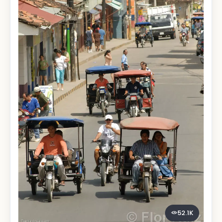
52.1K