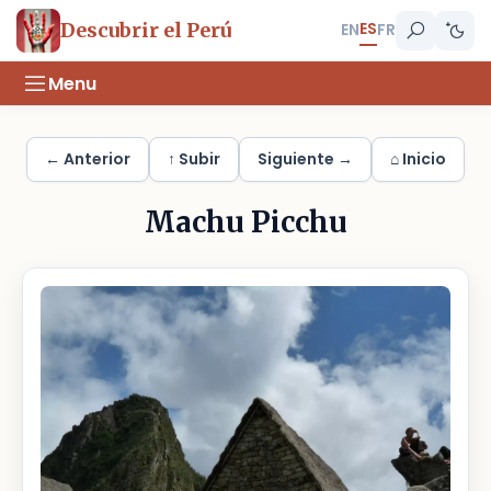
ES
Descubrir el Perú
EN
FR
Menu
← Anterior
↑ Subir
Siguiente →
⌂ Inicio
Machu Picchu