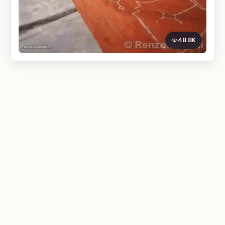
48.8K