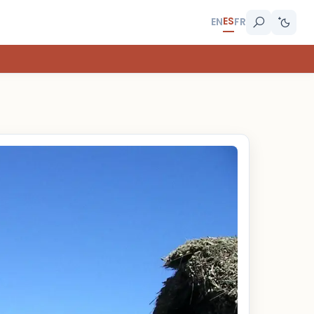
ES
EN
FR