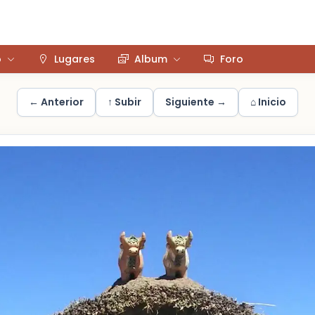
o
Lugares
Album
Foro
← Anterior
↑ Subir
Siguiente →
⌂ Inicio