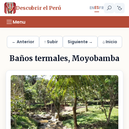
ES
Descubrir el Perú
EN
FR
Menu
← Anterior
↑ Subir
Siguiente →
⌂ Inicio
Baños termales, Moyobamba