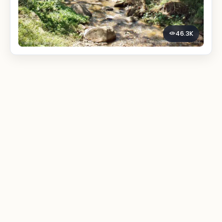
46.3K