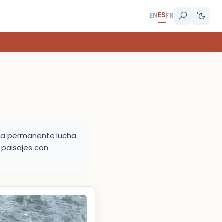
ES
EN
FR
e la permanente lucha
s paisajes con