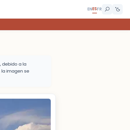
ES
EN
FR
, debido a la
n la imagen se