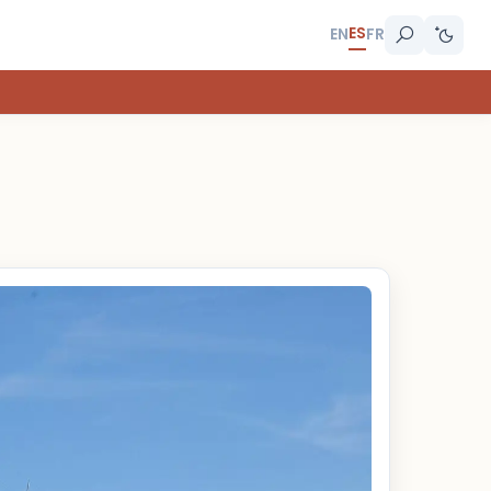
ES
EN
FR